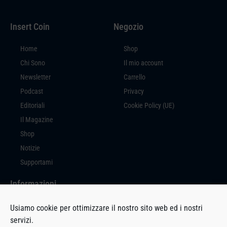
Insert Coin
Negozio
Home
Shop
Chi Sono
Il mio account
Newsletter
Carrello
Podcast
Privacy
Editoriali
Cookie Policy (UE)
Il Magazine
Shop
Notizie
Supportami
Informazioni
Insert Coin è un prodotto editoriale a cura di Massimiliano Di Marco, con
Usiamo cookie per ottimizzare il nostro sito web ed i nostri
sede in Via Milano, 94 – 27029 Vigevano (PV).
servizi.