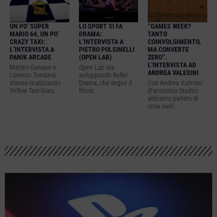
UN PO’ SUPER
LO SPORT SI FA
“GAMES WEEK?
MARIO 64, UN PO’
DRAMA:
TANTO
CRAZY TAXI:
L’INTERVISTA A
COINVOLGIMENTO,
L’INTERVISTA A
PIETRO POLSINELLI
MA CONVERTE
PANIK ARCADE
(OPEN LAB)
ZERO”.
L’INTERVISTA AD
Matteo Gonano e
Open Lab sta
ANDREA VALESINI
Lorenzo Tombesi
sviluppando Roller
stanno realizzando
Drama, che segue il
Con Andrea Valesini
Yellow Taxi Goes...
filone...
(Fantastico Studio)
abbiamo parlato di
cosa vuol...