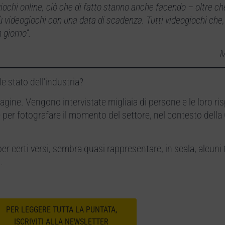
iochi online, ciò che di fatto stanno anche facendo – oltre c
videogiochi con una data di scadenza. Tutti videogiochi che
 giorno”.
M
e stato dell’industria?
gine. Vengono intervistate migliaia di persone e le loro ri
ze per fotografare il momento del settore, nel contesto dell
r certi versi, sembra quasi rappresentare, in scala, alcuni 
.
PER LEGGERE TUTTA LA PUNTATA,
ISCRIVITI ALLA NEWSLETTER