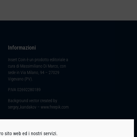
Informazioni
Insert Coin è un prodotto editoriale a
cura di Massimiliano Di Marco, con
sede in Via Milano, 94 – 27029
Vigevano (PV).
P.IVA 02692280189
Background vector created by
sergey_kandakov – www.freepik.com
o sito web ed i nostri servizi.