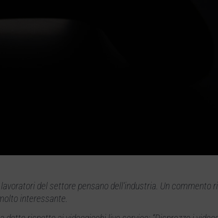
i lavoratori del settore pensano dell’industria. Un commento r
 molto interessante.
 detto rispetto ai videogiochi live service: “Disprezzo i videog