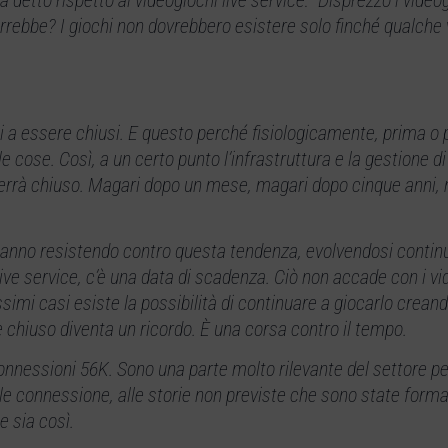
vorrebbe? I giochi non dovrebbero esistere solo finché qualche
ti a essere chiusi. E questo perché fisiologicamente, prima o 
le cose. Così, a un certo punto l’infrastruttura e la gestione di
, verrà chiuso. Magari dopo un mese, magari dopo cinque anni,
tanno resistendo contro questa tendenza, evolvendosi conti
live service, c’è una data di scadenza. Ciò non accade con i vi
simi casi esiste la possibilità di continuare a giocarlo crean
e chiuso diventa un ricordo. È una corsa contro il tempo.
connessioni 56K. Sono una parte molto rilevante del settore p
le connessione, alle storie non previste che sono state forma
e sia così.