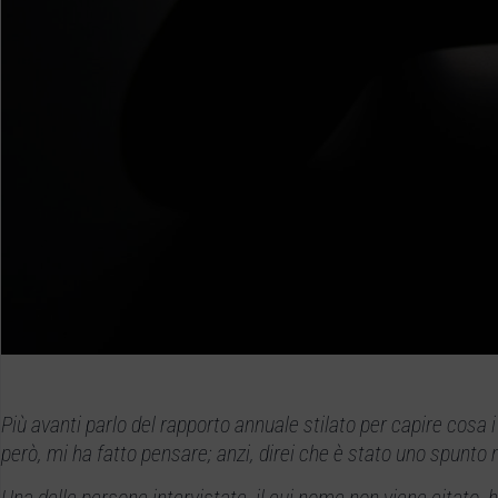
Più avanti parlo del rapporto annuale stilato per capire cosa 
però, mi ha fatto pensare; anzi, direi che è stato uno spunto
Una delle persone intervistate, il cui nome non viene citato, ha