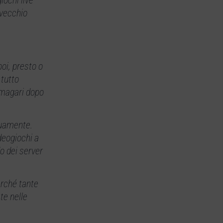
 vecchio
poi, presto o
 tutto
 magari dopo
nuamente.
deogiochi a
do dei server
erché tante
te nelle