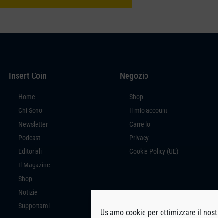
Insert Coin
Negozio
Home
Shop
Chi Sono
Il mio account
Newsletter
Carrello
Podcast
Privacy
Editoriali
Cookie Policy (UE)
Il Magazine
Shop
Notizie
Supportami
Usiamo cookie per ottimizzare il nostr