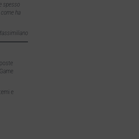
he spesso
, come ha
assimiliano
sposte
a Game
temi e