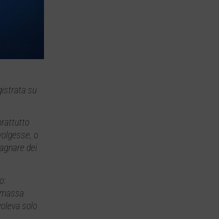
gistrata su
prattutto
volgesse, o
dagnare dei
o:
 “massa
voleva solo