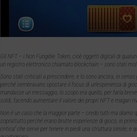
Gli NFT – i Non Fungible Token, cioè oggetti digitali di qualu
un registro elettronico chiamato blockchain – sono stati molto
Sono stati criticati a prescindere, e lo sono ancora, in sens
perché sembravano spostare il focus di un’esperienza di gio
mandasse un messaggio, lo scopo era quello, per farla breve,
soldi, facendo aumentare il valore dei propri NFT e magari r
Non è un caso che la maggior parte – credo tutti ma diamo qu
soprattutto perché erano brutte esperienze di gioco, in prim
critica” che serve per tenere in piedi una struttura simile; e
guadagnarci.