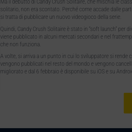
Ma il debutto di Candy Crush Solitaire, che mischia le class
solitario, non era scontato. Perché come accade dalle parti
si tratta di pubblicare un nuovo videogioco della serie.
Quindi, Candy Crush Solitaire è stato in “soft launch” per 
viene pubblicato in alcuni mercati secondari e nel frattempo
che non funziona.
A volte, si arriva a un punto in cui lo sviluppatore si rende
vengono pubblicati nel resto del mondo e vengono cancella
migliorato e dal 6 febbraio è disponibile su iOS e su Androi