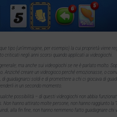
nque tipo (un’immagine, per esempio) la cui proprietà viene re
 criticati negli anni scorsi quando applicati ai videogiochi.
o generale; ma anche sui videogiochi se ne è parlato molto. So
co. Anziché creare un videogioco perché emozionasse, o coin
 di guadagnarci soldi e di promettere a chi ci giocava di gua
ivenderli in un secondo momento.
alche possibilità – di questi videogiochi non abbia funzionat
is. Non hanno attirato molte persone, non hanno raggiunto la
 quindi, alla fin fine, non hanno nemmeno fatto guadagnare chi 