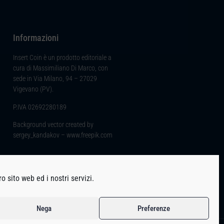
Informazioni
Insert Coin è un prodotto editoriale a
cura di Massimiliano Di Marco, con
sede in Via Milano, 94 – 27029
Vigevano (PV).
P.IVA 02692280189
Background vector created by
sergey_kandakov – www.freepik.com
o sito web ed i nostri servizi.
Nega
Preferenze