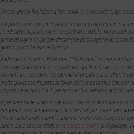
Ripeto: giochi finalizzati a fare soldi; e in secondo luogo pes
Sul primo elemento, in realtà ci sono tanti altri casi in cui 
in videogiochi più canonici, soprattutto mobile. Ma mascherato
game design e un po’ per dinamiche psicologiche da gioco d’az
giorno, più volte alla settimana.
Andiamo sul pratico. Pokémon TCG Pocket, versione mobile de
Per scambiarsi le carte, soprattutto quelle più rare, serve a
ottenuti, per esempio, “vendendo” le proprie carte, di cui mag
molto più bassa rispetto ai token dello stesso tipo che servon
rapporto è di circa 1 a 4: per lo scambio, servono quattro volt
A pensare male, l’idea è che visto che servono molte carte d
comprare, con denaro reale, la “stamina” per continuare ad apr
il meccanismo di scambio delle carte sia stato progettato pr
lancio dello scorso ottobre,
secondo le stime
di AppMagic, Po
registrando nuovi picchi giornalieri di spesa nel gioco.