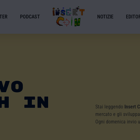
TER
PODCAST
NOTIZIE
EDITOR
VO
H IN
Stai leggendo
Insert 
mercato e gli sviluppa
Ogni domenica invio 