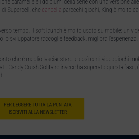
iche caramelle e i dolciumi della serie con una versione alle
 di Supercell, che
cancella
parecchi giochi, King è molto c
diverso tempo. Il soft launch è molto usato su mobile: un vi
 lo sviluppatore raccoglie feedback, migliora l’esperienza, 
 conto che è meglio lasciar stare: e così certi videogiochi mo
ti. Candy Crush Solitaire invece ha superato questa fase, 
d.
PER LEGGERE TUTTA LA PUNTATA,
ISCRIVITI ALLA NEWSLETTER