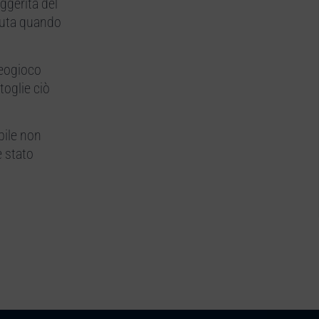
ggerita del
auta quando
deogioco
toglie ciò
bile non
è stato