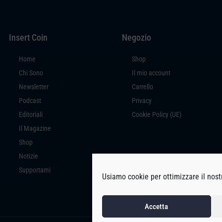
Insert Coin
Negozio
Home
Shop
Chi Sono
Il mio account
Newsletter
Carrello
Podcast
Privacy
Editoriali
Cookie Policy (UE)
Il Magazine
Shop
Notizie
Supportami
Usiamo cookie per ottimizzare il nostr
Accetta