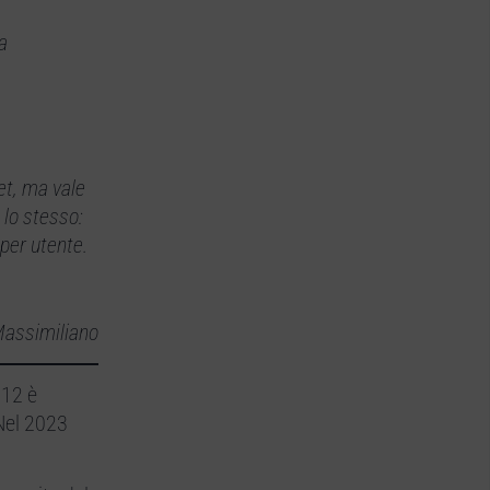
a
et, ma vale
 lo stesso:
per utente.
assimiliano
012 è
 Nel 2023