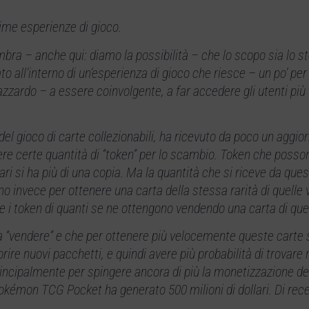
sime esperienze di gioco.
sembra – anche qui: diamo la possibilità – che lo scopo sia lo 
 all’interno di un’esperienza di gioco che riesce – un po’ per
zardo – a essere coinvolgente, a far accedere gli utenti più 
l gioco di carte collezionabili, ha ricevuto da poco un aggi
vere certe quantità di “token” per lo scambio. Token che poss
ari si ha più di una copia. Ma la quantità che si riceve da que
o invece per ottenere una carta della stessa rarità di quelle v
e i token di quanti se ne ottengono vendendo una carta di quel 
a “vendere” e che per ottenere più velocemente queste carte 
ire nuovi pacchetti, e quindi avere più probabilità di trovare
incipalmente per spingere ancora di più la monetizzazione del
kémon TCG Pocket ha generato 500 milioni di dollari. Di rece