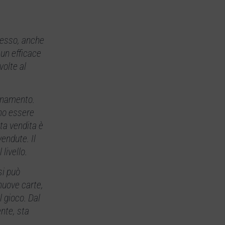
stesso, anche
 un efficace
volte al
ornamento.
ono essere
sta vendita è
endute. Il
livello.
si può
 nuove carte,
 gioco. Dal
nte, sta