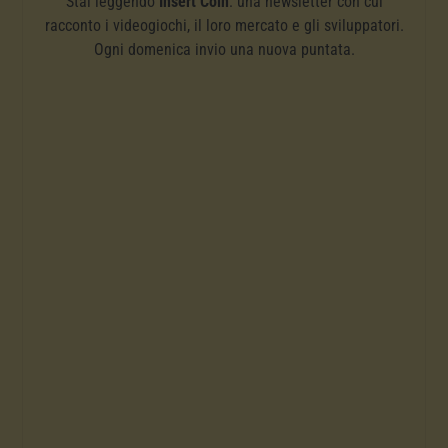
Stai leggendo
Insert Coin
: una newsletter con cui
racconto i videogiochi, il loro mercato e gli sviluppatori.
Ogni domenica invio una nuova puntata.