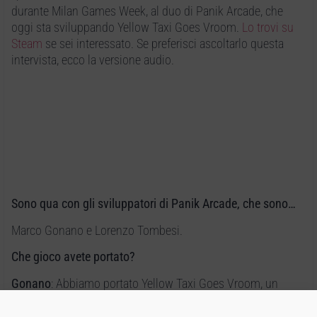
durante Milan Games Week, al duo di Panik Arcade, che
oggi sta sviluppando Yellow Taxi Goes Vroom.
Lo trovi su
Steam
se sei interessato. Se preferisci ascoltarlo questa
intervista, ecco la versione audio.
Sono qua con gli sviluppatori di Panik Arcade, che sono…
Marco Gonano e Lorenzo Tombesi.
Che gioco avete portato?
Gonano
: Abbiamo portato Yellow Taxi Goes Vroom, un
titolo che unisce Mario 64 a Crazy Taxi,