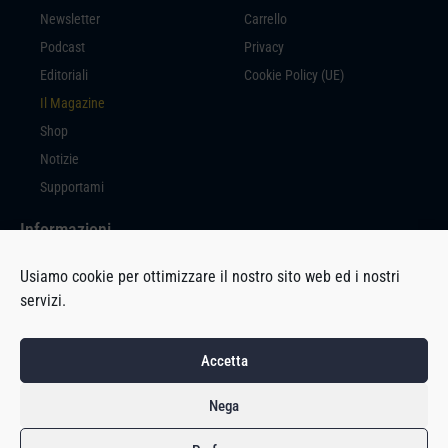
Newsletter
Carrello
Podcast
Privacy
Editoriali
Cookie Policy (UE)
Il Magazine
Shop
Notizie
Supportami
Informazioni
Insert Coin è un prodotto editoriale a cura di Massimiliano Di Marco, con
Usiamo cookie per ottimizzare il nostro sito web ed i nostri
sede in Via Milano, 94 – 27029 Vigevano (PV).
servizi.
P.IVA 02692280189
Accetta
Background vector created by sergey_kandakov – www.freepik.com
Nega