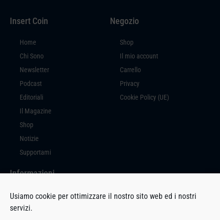
Insert Coin
Negozio
Home
Shop
Chi Sono
Il mio account
Newsletter
Carrello
Podcast
Privacy
Editoriali
Cookie Policy (UE)
Il Magazine
Shop
Notizie
Supportami
Informazioni
Insert Coin è un prodotto editoriale a cura di Massimiliano Di Marco, con
Usiamo cookie per ottimizzare il nostro sito web ed i nostri
sede in Via Milano, 94 – 27029 Vigevano (PV).
servizi.
P.IVA 02692280189