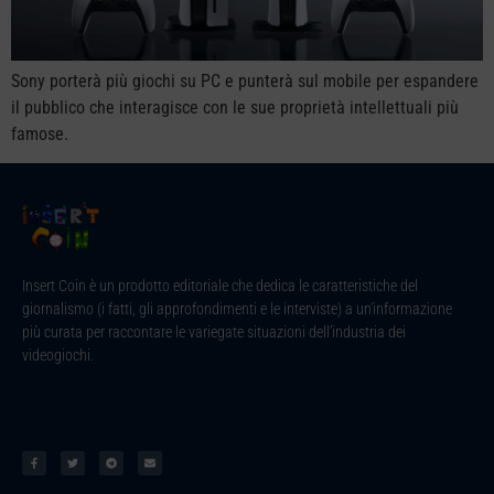
Sony porterà più giochi su PC e punterà sul mobile per espandere
il pubblico che interagisce con le sue proprietà intellettuali più
famose.
Insert Coin è un prodotto editoriale che dedica le caratteristiche del
giornalismo (i fatti, gli approfondimenti e le interviste) a un’informazione
più curata per raccontare le variegate situazioni dell’industria dei
videogiochi.