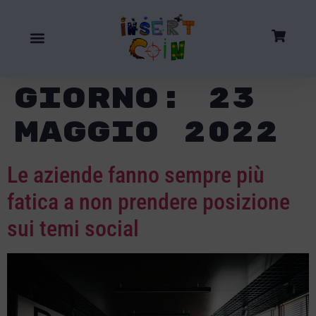
Giorno:
23
Maggio 2022
Le aziende fanno sempre più
fatica a non prendere posizione
sui temi social