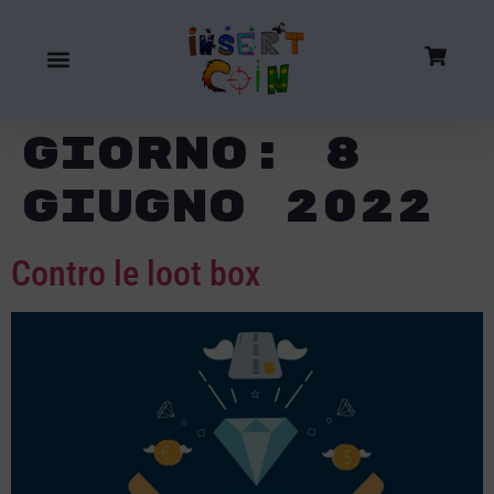
Giorno:
8
Giugno 2022
Contro le loot box