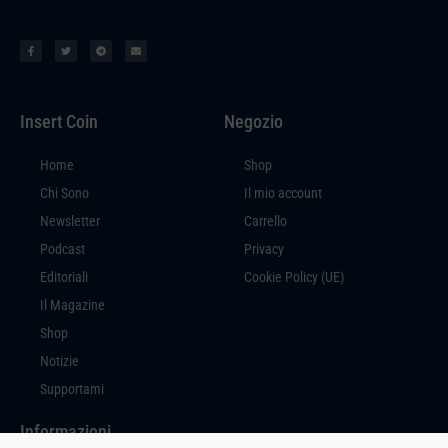
Insert Coin
Negozio
Home
Shop
Chi Sono
Il mio account
Newsletter
Carrello
Podcast
Privacy
Editoriali
Cookie Policy (UE)
Il Magazine
Shop
Notizie
Supportami
Informazioni