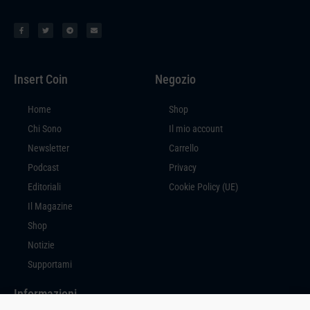
Insert Coin
Negozio
Home
Shop
Chi Sono
Il mio account
Newsletter
Carrello
Podcast
Privacy
Editoriali
Cookie Policy (UE)
Il Magazine
Shop
Notizie
Supportami
Informazioni