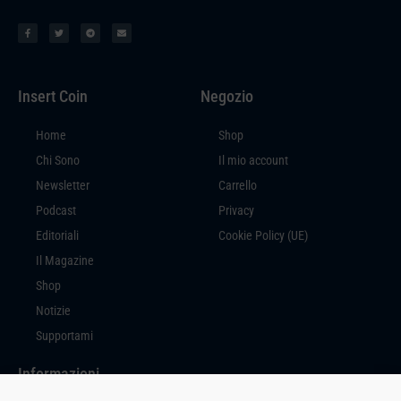
Insert Coin
Negozio
Home
Shop
Chi Sono
Il mio account
Newsletter
Carrello
Podcast
Privacy
Editoriali
Cookie Policy (UE)
Il Magazine
Shop
Notizie
Supportami
Informazioni