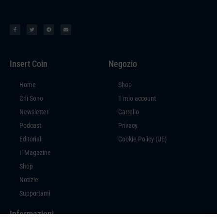
Insert Coin
Negozio
Home
Shop
Chi Sono
Il mio account
Newsletter
Carrello
Podcast
Privacy
Editoriali
Cookie Policy (UE)
Il Magazine
Shop
Notizie
Supportami
Informazioni