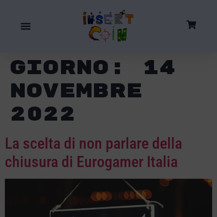
Giorno:
14
Novembre
2022
La scelta di non parlare della
chiusura di Eurogamer Italia