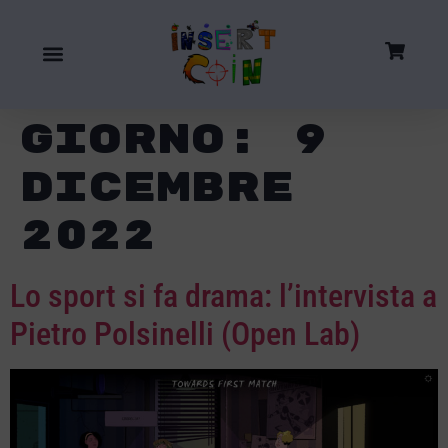
Giorno:
9
Dicembre
2022
Lo sport si fa drama: l’intervista a
Pietro Polsinelli (Open Lab)