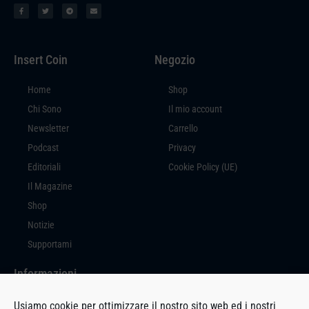
Insert Coin
Negozio
Home
Shop
Chi Sono
Il mio account
Newsletter
Carrello
Podcast
Privacy
Editoriali
Cookie Policy (UE)
Il Magazine
Shop
Notizie
Supportami
Informazioni
Insert Coin è un prodotto editoriale a cura di Massimiliano Di Marco, con
Usiamo cookie per ottimizzare il nostro sito web ed i nostri