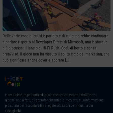
Delle varie cose di cui si è parlato e di cui si potrebbe continuare
a parlare rispetto al Developer Direct di Microsoft, una è stata la
più discussa: il lancio di Hi-Fi Rush. Così, di botto e senza
preavviso. Il gioco non ha vissuto il solito ciclo del marketing, che
può significare anche dover elaborare […]
Insert Coin è un prodotto editoriale che dedica le caratteristiche del
giornalismo (i fatti, gli approfondimenti e le interviste) a un’informazione
più curata per raccontare le variegate situazioni dell’industria dei
videogiochi.