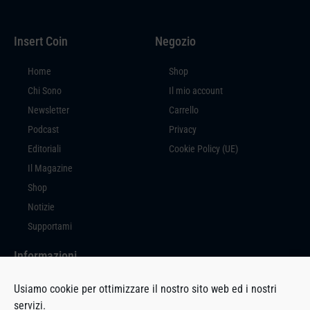
Insert Coin
Negozio
Home
Shop
Chi Sono
Il mio account
Newsletter
Carrello
Podcast
Privacy
Editoriali
Cookie Policy (UE)
Il Magazine
Shop
Notizie
Supportami
Informazioni
Insert Coin è un prodotto editoriale a cura di Massimiliano Di Marco, con
Usiamo cookie per ottimizzare il nostro sito web ed i nostri
sede in Via Milano, 94 – 27029 Vigevano (PV).
servizi.