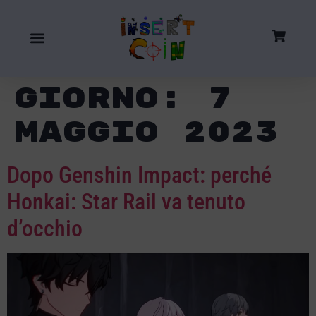
Giorno:
7
Maggio 2023
Dopo Genshin Impact: perché
Honkai: Star Rail va tenuto
d’occhio