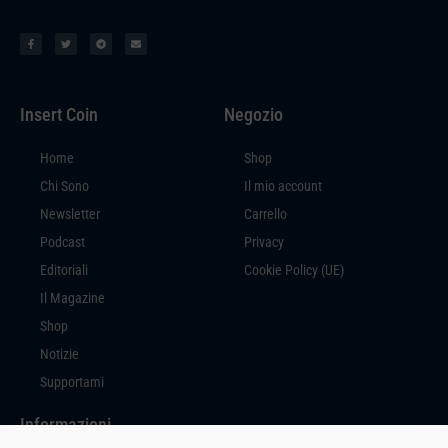
Insert Coin
Negozio
Home
Shop
Chi Sono
Il mio account
Newsletter
Carrello
Podcast
Privacy
Editoriali
Cookie Policy (UE)
Il Magazine
Shop
Notizie
Supportami
Informazioni