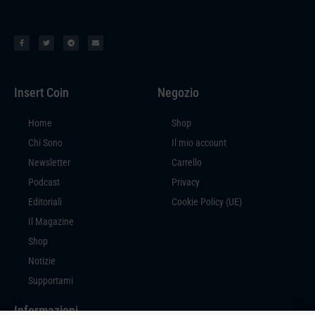
Insert Coin
Negozio
Home
Shop
Chi Sono
Il mio account
Newsletter
Carrello
Podcast
Privacy
Editoriali
Cookie Policy (UE)
Il Magazine
Shop
Notizie
Supportami
Informazioni