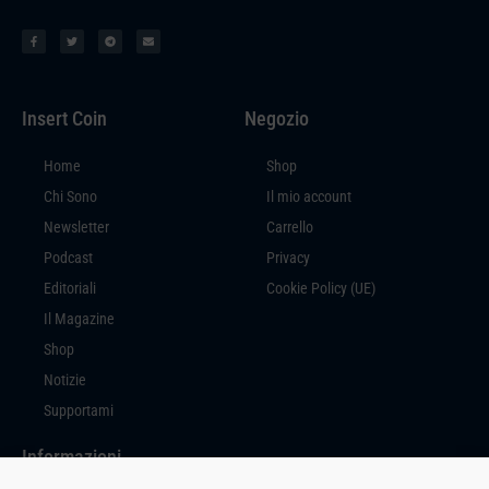
Insert Coin
Negozio
Home
Shop
Chi Sono
Il mio account
Newsletter
Carrello
Podcast
Privacy
Editoriali
Cookie Policy (UE)
Il Magazine
Shop
Notizie
Supportami
Informazioni