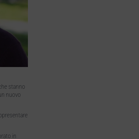
 che stanno
 un nuovo
rappresentare
rato in