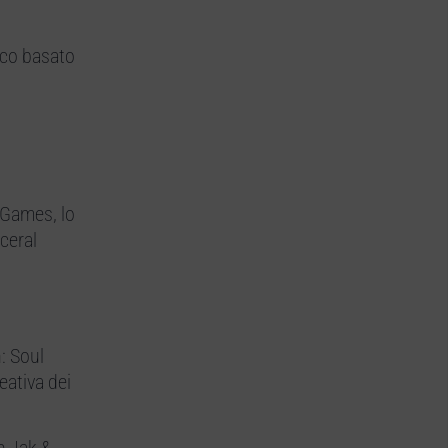
oco basato
l Games, lo
ceral
n: Soul
eativa dei