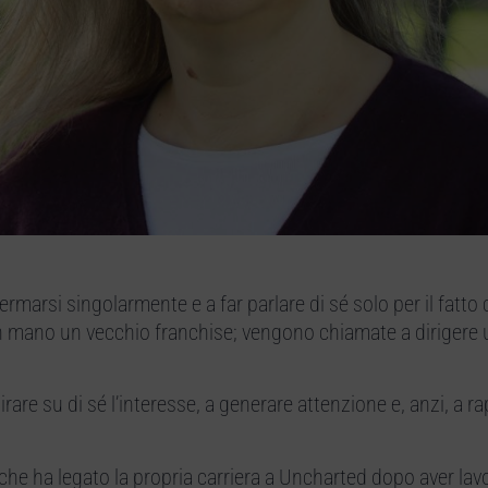
rmarsi singolarmente e a far parlare di sé solo per il fatto
n mano un vecchio franchise; vengono chiamate a dirigere
tirare su di sé l’interesse, a generare attenzione e, anzi, a 
he ha legato la propria carriera a Uncharted dopo aver lavo