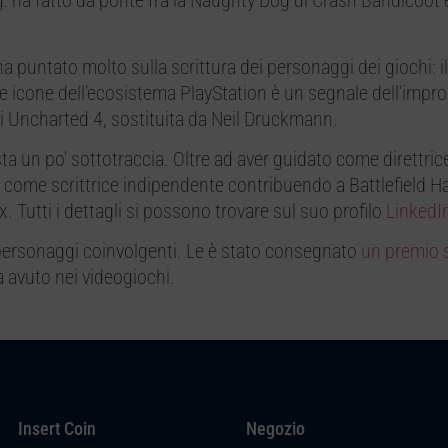
: ha fatto da ponte fra la Naughty Dog di Crash Bandicoot 
 ha puntato molto sulla scrittura dei personaggi dei giochi: i
e icone dell’ecosistema PlayStation è un segnale dell’impro
i Uncharted 4, sostituita da Neil Druckmann.
 un po’ sottotraccia. Oltre ad aver guidato come direttrice
o come scrittrice indipendente contribuendo a Battlefield Ha
. Tutti i dettagli si possono trovare sul suo profilo
LinkedI
e personaggi coinvolgenti. Le è stato consegnato
un premio s
a avuto nei videogiochi.
Insert Coin
Negozio