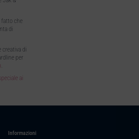
e Jak &
l fatto che
nta di
 creativa di
rdline per
n
.
peciale ai
Informazioni