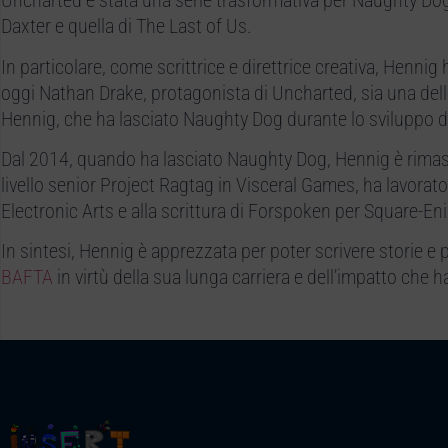
Uncharted è stata una serie trasformativa per Naughty Dog
Daxter e quella di The Last of Us.
In particolare, come scrittrice e direttrice creativa, Hennig
oggi Nathan Drake, protagonista di Uncharted, sia una dell
Hennig, che ha lasciato Naughty Dog durante lo sviluppo d
Dal 2014, quando ha lasciato Naughty Dog, Hennig è rimasta
livello senior Project Ragtag in Visceral Games, ha lavorat
Electronic Arts e alla scrittura di Forspoken per Square-Enix
In sintesi, Hennig è apprezzata per poter scrivere storie 
BAFTA
in virtù della sua lunga carriera e dell’impatto che h