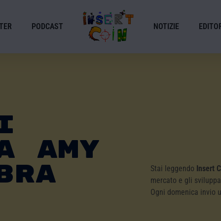
TER
PODCAST
NOTIZIE
EDITOR
i
a Amy
bra
Stai leggendo
Insert 
mercato e gli sviluppa
Ogni domenica invio 