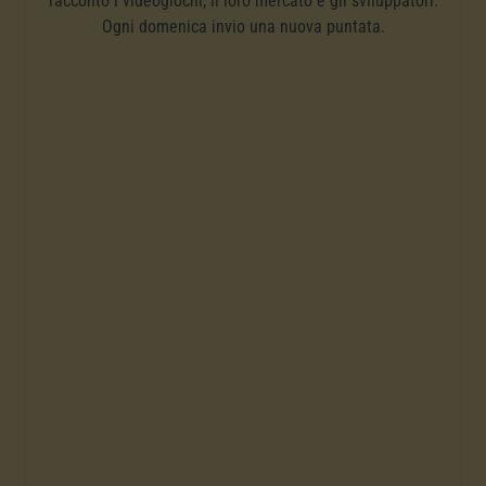
racconto i videogiochi, il loro mercato e gli sviluppatori.
Ogni domenica invio una nuova puntata.