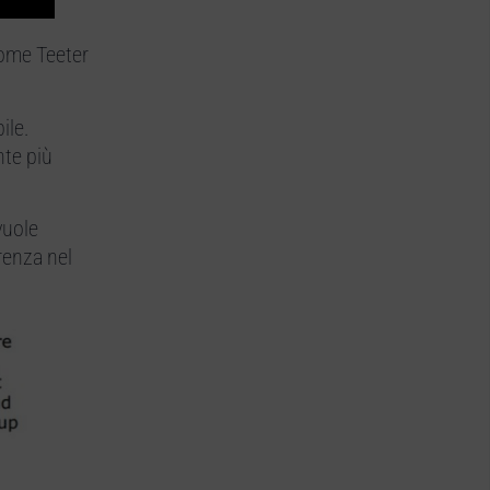
(come Teeter
ile.
nte più
vuole
renza nel