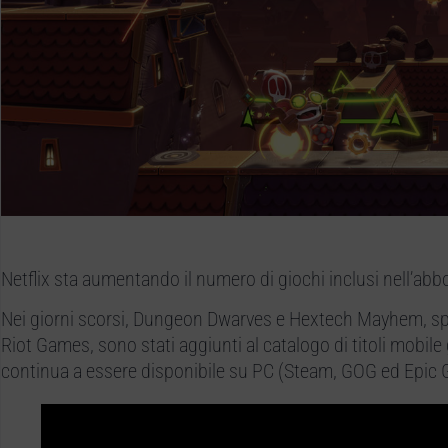
Netflix sta aumentando il numero di giochi inclusi nell’abb
Nei giorni scorsi, Dungeon Dwarves e Hextech Mayhem, spin
Riot Games, sono stati aggiunti al catalogo di titoli mobile
continua a essere disponibile su PC (Steam, GOG ed Epic 