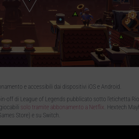
onamento e accessibili dai dispositivi iOS e Android.
-off di League of Legends pubblicato sotto l’etichetta Rio
 giocabili
solo tramite abbonamento a Netflix
. Hextech Ma
Games Store) e su Switch.