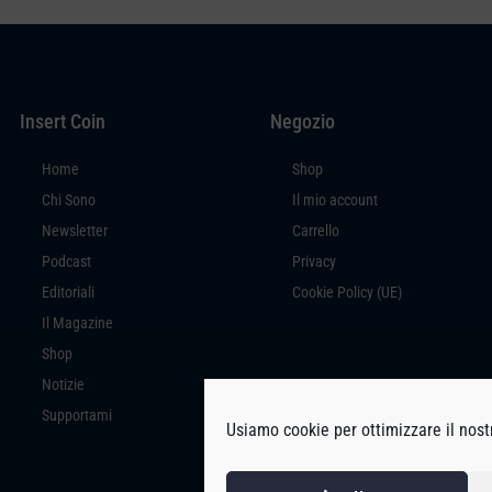
Insert Coin
Negozio
Home
Shop
Chi Sono
Il mio account
Newsletter
Carrello
Podcast
Privacy
Editoriali
Cookie Policy (UE)
Il Magazine
Shop
Notizie
Supportami
Usiamo cookie per ottimizzare il nostr