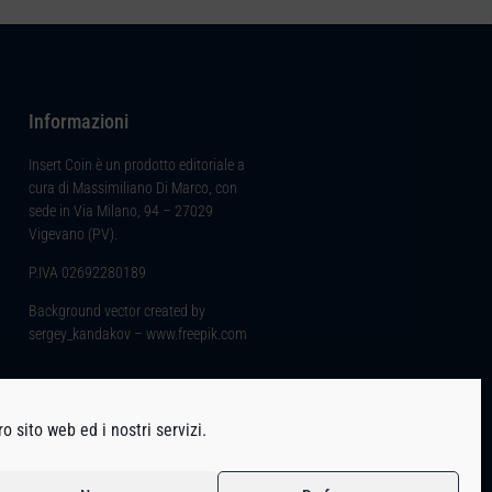
Informazioni
Insert Coin è un prodotto editoriale a
cura di Massimiliano Di Marco, con
sede in Via Milano, 94 – 27029
Vigevano (PV).
P.IVA 02692280189
Background vector created by
sergey_kandakov – www.freepik.com
o sito web ed i nostri servizi.