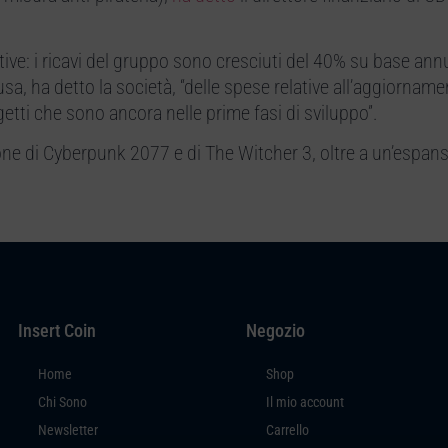
tive: i ricavi del gruppo sono cresciuti del 40% su base an
usa, ha detto la società, “delle spese relative all’aggiorname
etti che sono ancora nelle prime fasi di sviluppo”.
ne di Cyberpunk 2077 e di The Witcher 3, oltre a un’espans
Insert Coin
Negozio
Home
Shop
Chi Sono
Il mio account
Newsletter
Carrello