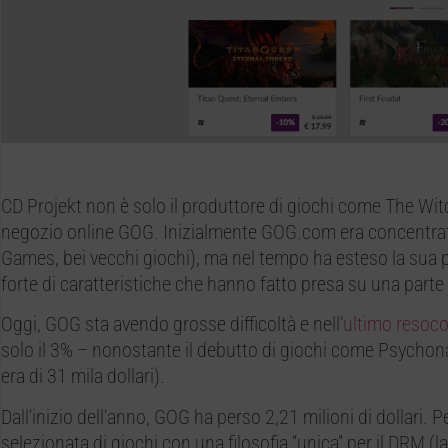
CD Projekt non è solo il produttore di giochi come The Wit
negozio online GOG. Inizialmente GOG.com era concentrato
Games, bei vecchi giochi), ma nel tempo ha esteso la sua por
forte di caratteristiche che hanno fatto presa su una parte 
Oggi, GOG sta avendo grosse difficoltà e nell’
ultimo resoco
solo il 3% – nonostante il debutto di giochi come Psychonaut
era di 31 mila dollari).
Dall’inizio dell’anno, GOG ha perso 2,21 milioni di dollari. 
selezionata di giochi con una filosofia “unica” per il DRM (la