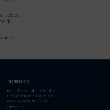
nua, sebbene
nto di
ione di
Informazioni
Insert Coin è un prodotto editoriale a
cura di Massimiliano Di Marco, con
sede in Via Milano, 94 – 27029
Vigevano (PV).