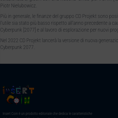
Piotr Nielubowicz.
Più in generale, le finanze del gruppo CD Projekt sono posi
l’utile sia stato più basso rispetto all’anno precedente a ca
Cyberpunk [2077] e al lavoro di esplorazione per nuovi prog
Nel 2022 CD Projekt lancerà la versione di nuova generazio
Cyberpunk 2077.
Insert Coin è un prodotto editoriale che dedica le caratteristiche