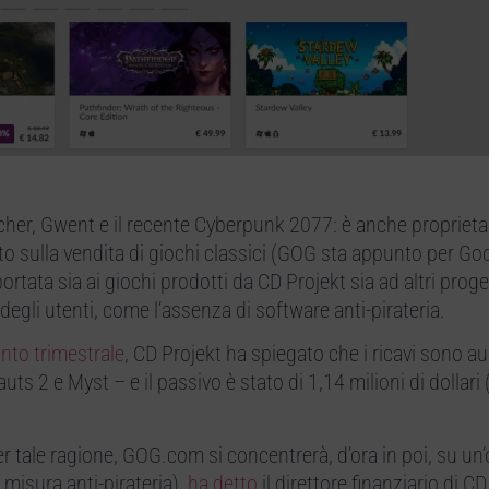
cher, Gwent e il recente Cyberpunk 2077: è anche proprietar
 sulla vendita di giochi classici (GOG sta appunto per Go
tata sia ai giochi prodotti da CD Projekt sia ad altri proget
degli utenti, come l’assenza di software anti-pirateria.
nto trimestrale
, CD Projekt ha spiegato che i ricavi sono a
s 2 e Myst – e il passivo è stato di 1,14 milioni di dollari
Per tale ragione, GOG.com si concentrerà, d’ora in poi, su un’
 misura anti-pirateria),
ha detto
il direttore finanziario di C