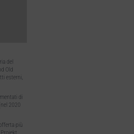
ia del
od Old
ti esterni,
umentati di
 (nel 2020
offerta più
D Projekt