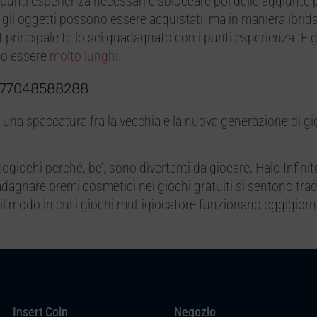
i punti esperienza necessari e sbloccare poi delle aggiunte p
 gli oggetti possono essere acquistati, ma in maniera ibrida
t principale te lo sei guadagnato con i punti esperienza. E gl
ono essere
molto lunghi
.
4577048588288
 una spaccatura fra la vecchia e la nuova generazione di gio
ogiochi perché, be’, sono divertenti da giocare; Halo Infinit
uadagnare premi cosmetici nei giochi gratuiti si sentono tra
l modo in cui i giochi multigiocatore funzionano oggigiorn
Insert Coin
Negozio