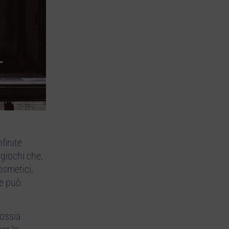
nfinite
giochi che,
osmetici,
ue può
 ossia