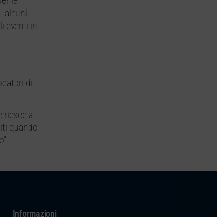
er le
: alcuni
i eventi in
catori di
e riesce a
diti quando
o”.
Informazioni