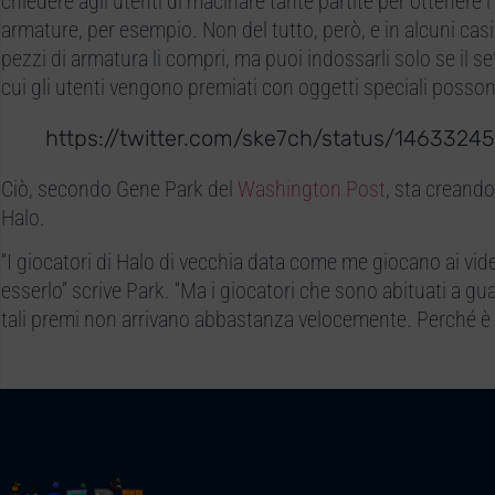
chiedere agli utenti di macinare tante partite per ottenere 
armature, per esempio. Non del tutto, però, e in alcuni casi
pezzi di armatura li compri, ma puoi indossarli solo se il se
cui gli utenti vengono premiati con oggetti speciali poss
https://twitter.com/ske7ch/status/146332
Ciò, secondo Gene Park del
Washington Post
, sta creando
Halo.
“I giocatori di Halo di vecchia data come me giocano ai vide
esserlo” scrive Park. “Ma i giocatori che sono abituati a g
tali premi non arrivano abbastanza velocemente. Perché è i