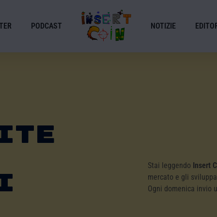
TER
PODCAST
NOTIZIE
EDITOR
ite
Stai leggendo
Insert 
i
mercato e gli sviluppa
Ogni domenica invio 