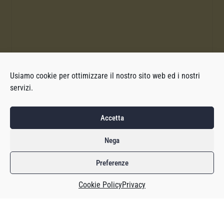
Usiamo cookie per ottimizzare il nostro sito web ed i nostri
servizi.
Accetta
Nega
Preferenze
Cookie Policy
Privacy
Magari ti è capitato di essere su Twitter e trovarti il video di