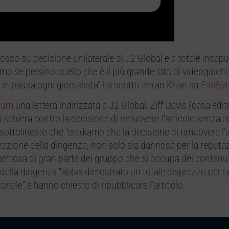
mosso su decisione unilaterale di J2 Global e a totale insapu
smo se persino quello che è il più grande sito di videogiochi
in pausa ogni giornalista” ha scritto Imran Khan su
FanByt
ium
una lettera indirizzata a J2 Global, Ziff Davis (casa edit
 si schiera contro la decisione di rimuovere l’articolo senza 
 sottolineato che “crediamo che la decisione di rimuovere l’a
arazione della dirigenza, non solo sia dannosa per la reputa
spettosa di gran parte del gruppo che si occupa dei contenut
o della dirigenza “abbia dimostrato un totale disprezzo per i 
oriale” e hanno chiesto di ripubblicare l’articolo.