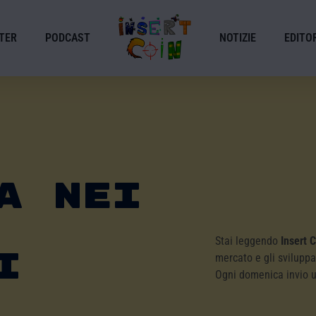
TER
PODCAST
NOTIZIE
EDITOR
a Nei
Stai leggendo
Insert 
i
mercato e gli sviluppa
Ogni domenica invio 