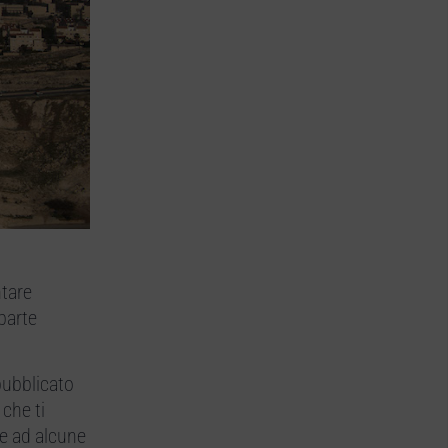
ntare
parte
 pubblicato
 che ti
re ad alcune