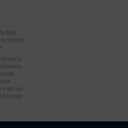
ta della
 su Internet
e
.
rice che fa
condividere
rticolo
zione
i e del suo
più basilari