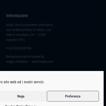
Informazioni
Insert Coin è un prodotto editoriale a
cura di Massimiliano Di Marco, con
sede in Via Milano, 94 – 27029
Vigevano (PV).
P.IVA 02692280189
Background vector created by
sergey_kandakov – www.freepik.com
o sito web ed i nostri servizi.
Nega
Preferenze