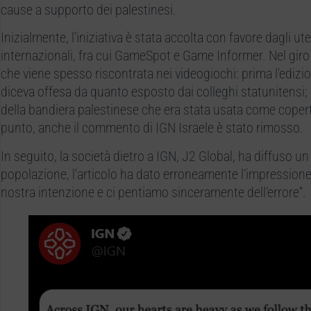
cause a supporto dei palestinesi.
Inizialmente, l’iniziativa è stata accolta con favore dagli ut
internazionali, fra cui GameSpot e Game Informer. Nel giro 
che viene spesso riscontrata nei videogiochi: prima l’edizi
diceva offesa da quanto esposto dai colleghi statunitensi; p
della bandiera palestinese che era stata usata come coperti
punto, anche il commento di IGN Israele è stato rimosso.
In seguito, la società dietro a IGN, J2 Global, ha diffuso u
popolazione, l’articolo ha dato erroneamente l’impression
nostra intenzione e ci pentiamo sinceramente dell’errore”.