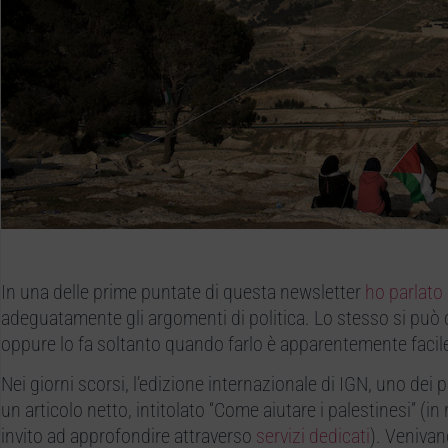
In una delle prime puntate di questa newsletter
ho parlato
adeguatamente gli argomenti di politica. Lo stesso si può 
oppure lo fa soltanto quando farlo è apparentemente facil
Nei giorni scorsi, l’edizione internazionale di IGN, uno dei 
un articolo netto, intitolato “Come aiutare i palestinesi” (in
invito ad approfondire attraverso
servizi dedicati
). Venivan