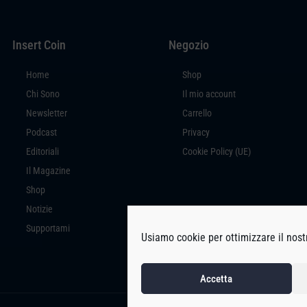
Insert Coin
Negozio
Home
Shop
Chi Sono
Il mio account
Newsletter
Carrello
Podcast
Privacy
Editoriali
Cookie Policy (UE)
Il Magazine
Shop
Notizie
Supportami
Usiamo cookie per ottimizzare il nostr
Accetta