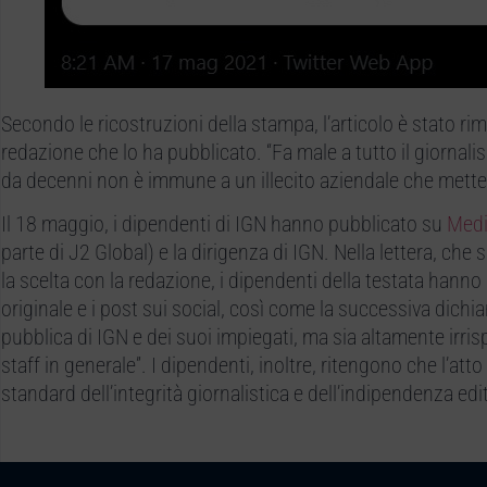
Secondo le ricostruzioni della stampa, l’articolo è stato ri
redazione che lo ha pubblicato. “Fa male a tutto il giornali
da decenni non è immune a un illecito aziendale che mette 
Il 18 maggio, i dipendenti di IGN hanno pubblicato su
Med
parte di J2 Global) e la dirigenza di IGN. Nella lettera, che
la scelta con la redazione, i dipendenti della testata hanno
originale e i post sui social, così come la successiva dichi
pubblica di IGN e dei suoi impiegati, ma sia altamente irri
staff in generale”. I dipendenti, inoltre, ritengono che l’att
standard dell’integrità giornalistica e dell’indipendenza edit