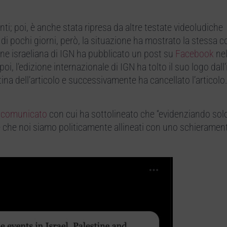
enti; poi, è anche stata ripresa da altre testate videoludiche
di pochi giorni, però, la situazione ha mostrato la stessa 
one israeliana di IGN ha pubblicato un post su
Facebook
nel
oi, l’edizione internazionale di IGN ha tolto il suo logo da
na dell’articolo e successivamente ha cancellato l’articolo
n
comunicato
con cui ha sottolineato che “evidenziando sol
e che noi siamo politicamente allineati con uno schieramen