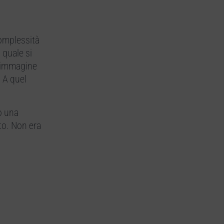
complessità
 quale si
ll’immagine
. A quel
o una
to. Non era