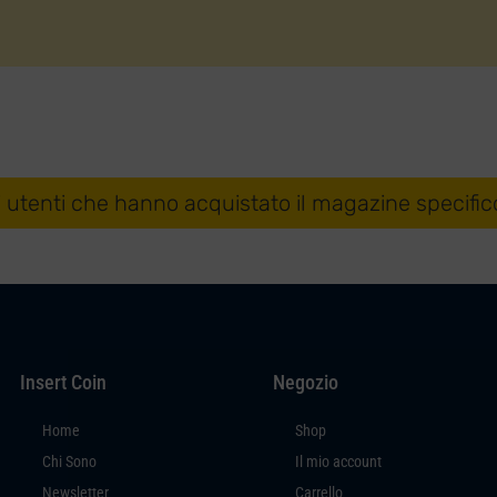
i utenti che hanno acquistato il magazine specific
Insert Coin
Negozio
Home
Shop
Chi Sono
Il mio account
Newsletter
Carrello