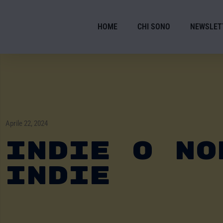
HOME
CHI SONO
NEWSLET
Aprile 22, 2024
Indie O No
Indie