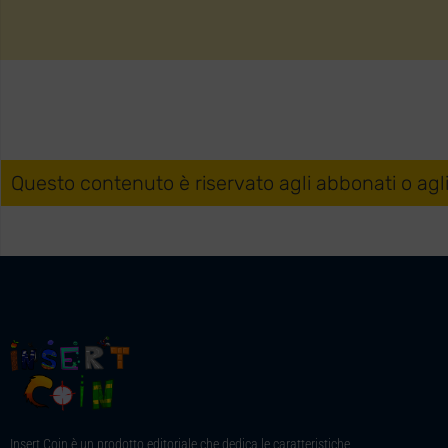
Questo contenuto è riservato agli abbonati o agl
Insert Coin è un prodotto editoriale che dedica le caratteristiche