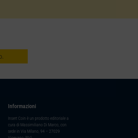
o.
Informazioni
Insert Coin è un prodotto editoriale a
cura di Massimiliano Di Marco, con
sede in Via Milano, 94 – 27029
Vigevano (PV).