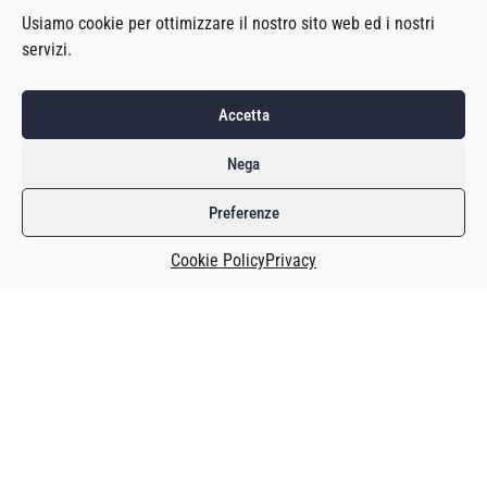
Usiamo cookie per ottimizzare il nostro sito web ed i nostri
servizi.
Accetta
Nega
Preferenze
Cookie Policy
Privacy
Nel raccontare il videogioco è inevitabile il passaggio
intermedio delle aziende, il più delle volte. Perché sono le
aziende che decidono quando parlare di un videogioco,
come farlo e dove farlo; se annunciare qualcosa a un evento
fisico o durante una presentazione in streaming dedicata. In
pratica, una convivenza fra l’informazione e le aziende è
necessaria per parlare del prodotto-videogioco, che poi è la
cosa che più interessa alla maggior parte delle persone. I
trailer, le immagini, le demo, le anteprime: tutte fasi del