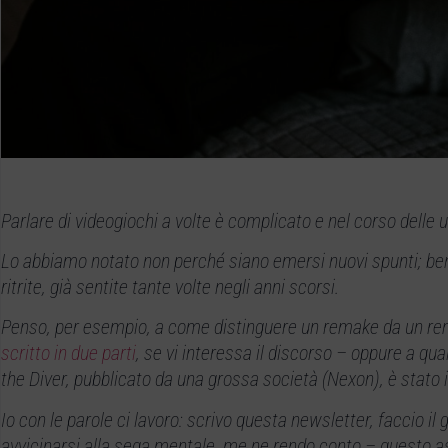
Parlare di videogiochi a volte è complicato e nel corso delle
Lo abbiamo notato non perché siano emersi nuovi spunti; bens
ritrite, già sentite tante volte negli anni scorsi.
Penso, per esempio, a come distinguere un remake da un r
scritto
in due parti
, se vi interessa il discorso – oppure a qu
the Diver, pubblicato da una grossa società (Nexon), è stato
Io con le parole ci lavoro: scrivo questa newsletter, faccio i
avvicinarsi alla sega mentale, me ne rendo conto – questo as