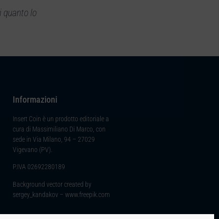
i quanto lo
Informazioni
Insert Coin è un prodotto editoriale a
cura di Massimiliano Di Marco, con
sede in Via Milano, 94 – 27029
Vigevano (PV).
P.IVA 02692280189
Background vector created by
sergey_kandakov – www.freepik.com