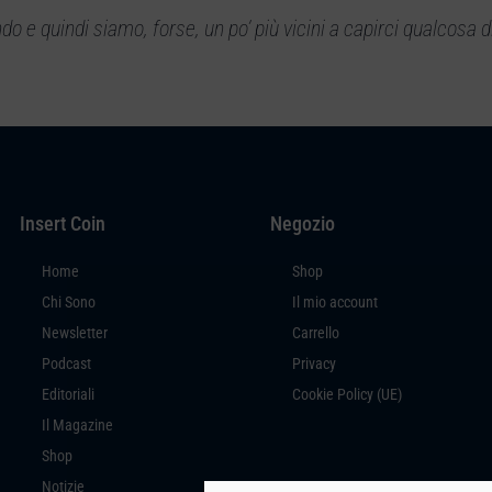
 e quindi siamo, forse, un po’ più vicini a capirci qualcosa d
Insert Coin
Negozio
Home
Shop
Chi Sono
Il mio account
Newsletter
Carrello
Podcast
Privacy
Editoriali
Cookie Policy (UE)
Il Magazine
Shop
Notizie