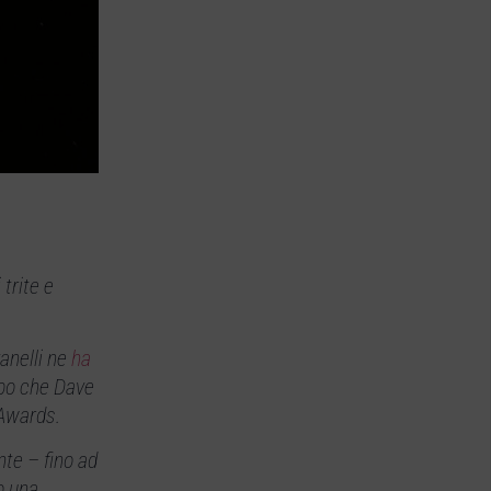
trite e
anelli ne
ha
opo che Dave
 Awards.
nte – fino ad
o una