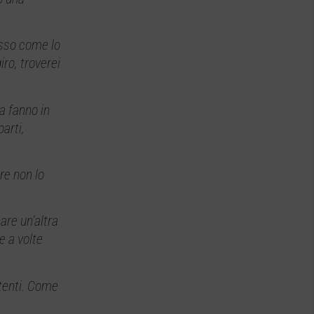
esso come lo
iro, troverei
a fanno in
arti,
ore non lo
are un’altra
e a volte
stenti. Come