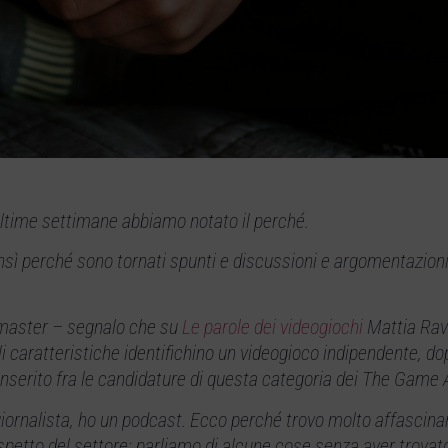
 ultime settimane abbiamo notato il perché.
ì perché sono tornati spunti e discussioni e argomentazioni 
emaster – segnalo che su
Le parole dei videogiochi
Mattia Rav
ali caratteristiche identifichino un videogioco indipendente, d
 inserito fra le candidature di questa categoria dei The Game
l giornalista, ho un podcast. Ecco perché trovo molto affascina
petto del settore: parliamo di alcune cose senza aver trovat