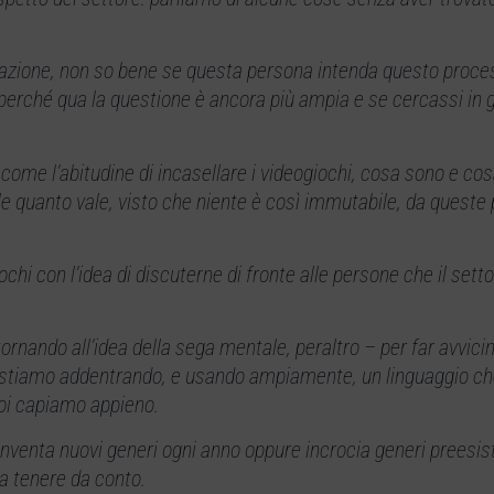
zzazione, non so bene se questa persona intenda questo proc
: perché qua la questione è ancora più ampia e se cercassi in g
.
 come l’abitudine di incasellare i videogiochi, cosa sono e cos
 quanto vale, visto che niente è così immutabile, da queste p
ochi con l’idea di discuterne di fronte alle persone che il sett
rnando all’idea della sega mentale, peraltro – per far avvicin
i stiamo addentrando, e usando ampiamente, un linguaggio ch
noi capiamo appieno.
 inventa nuovi generi ogni anno oppure incrocia generi preesi
da tenere da conto.