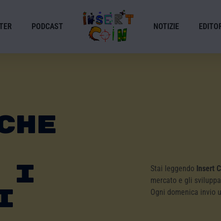
TER
PODCAST
NOTIZIE
EDITOR
Che
 I
Stai leggendo
Insert 
mercato e gli sviluppa
i
Ogni domenica invio 