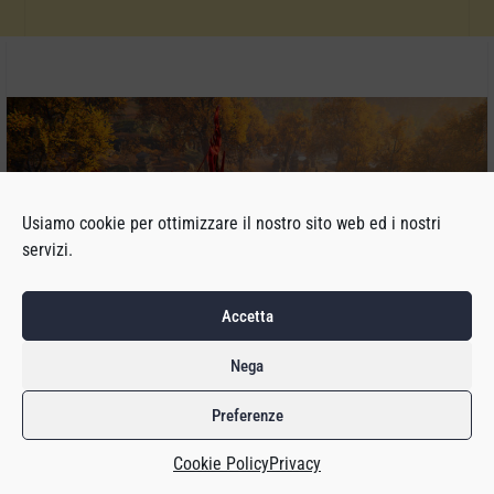
Usiamo cookie per ottimizzare il nostro sito web ed i nostri
servizi.
Accetta
Nega
L’altro giorno su X, ex Twitter, sono inciampato in
un
post
pubblicato da Alexander Battaglia di Digital Foundry. In
Preferenze
questo post, in breve, racconta di un incontro con un
Cookie Policy
Privacy
ragazzino, a cui ha detto di giocare a Minecraft su PC. “Devi
essere davvero vecchio”, ha risposto il bambino settenne, che