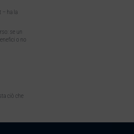
 – ha la
rso: se un
enefici o no
sta ciò che