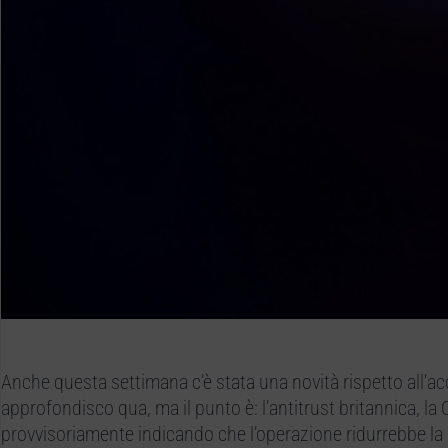
Anche questa settimana c’è stata una novità rispetto all’ac
approfondisco qua, ma il punto è: l’antitrust britannica, l
provvisoriamente indicando che l’operazione ridurrebbe l