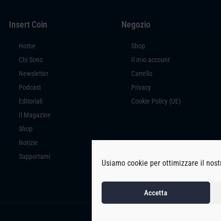
Insert Coin
Negozio
Home
Shop
Chi Sono
Il mio account
Newsletter
Carrello
Podcast
Privacy
Editoriali
Cookie Policy (UE)
Il Magazine
Shop
Notizie
Supportami
Usiamo cookie per ottimizzare il nostr
Accetta