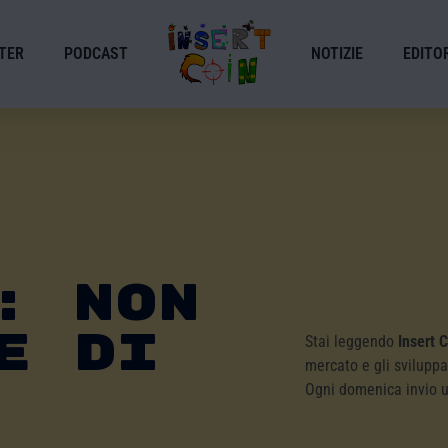
TER
PODCAST
NOTIZIE
EDITOR
: Non
e Di
Stai leggendo
Insert 
mercato e gli sviluppa
Ogni domenica invio 