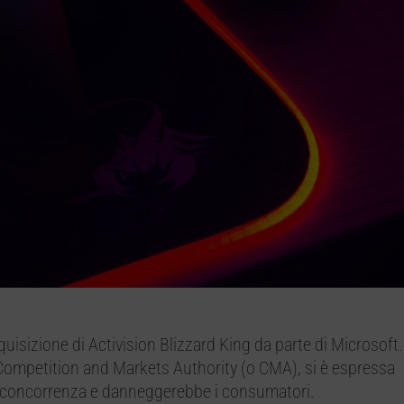
quisizione di Activision Blizzard King da parte di Microsoft
a Competition and Markets Authority (o CMA), si è espressa
a concorrenza e danneggerebbe i consumatori.