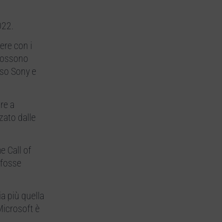
022.
ere con i
 possono
rso Sony e
re a
zato dalle
e Call of
 fosse
a più quella
Microsoft è