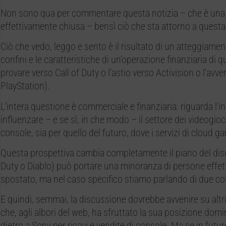
Non sono qua per commentare questa notizia – che è una del
effettivamente chiusa – bensì ciò che sta attorno a quest
Ciò che vedo, leggo e sento è il risultato di un atteggiamen
confini e le caratteristiche di un’operazione finanziaria di 
provare verso Call of Duty o l’astio verso Activision o l’av
PlayStation).
L’intera questione è commerciale e finanziaria: riguarda l
influenzare – e se sì, in che modo – il settore dei videogioc
console, sia per quello del futuro, dove i servizi di cloud 
Questa prospettiva cambia completamente il piano del disc
Duty o Diablo) può portare una minoranza di persone effet
spostato, ma nel caso specifico stiamo parlando di due col
E quindi, semmai, la discussione dovrebbe avvenire su altr
che, agli albori del web, ha sfruttato la sua posizione dom
dietro a Sony per ricavi e vendite di console. Ma se in futu