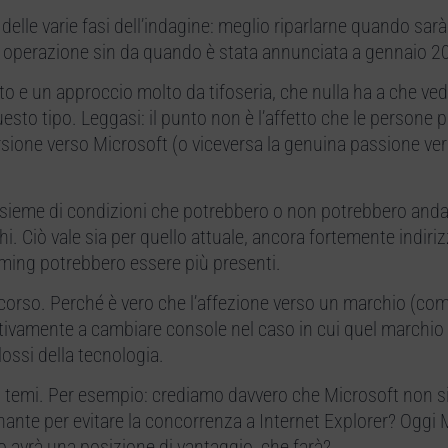
le varie fasi dell’indagine: meglio riparlarne quando sarà
a operazione sin da quando è stata annunciata a gennaio 2
to e un approccio molto da tifoseria, che nulla ha a che ved
questo tipo. Leggasi: il punto non è l’affetto che le persone
versione verso Microsoft (o viceversa la genuina passione ve
’insieme di condizioni che potrebbero o non potrebbero anda
hi. Ciò vale sia per quello attuale, ancora fortemente indiriz
gaming potrebbero essere più presenti.
orso. Perché è vero che l’affezione verso un marchio (com
tivamente a cambiare console nel caso in cui quel marchio
ossi della tecnologia.
i temi. Per esempio: crediamo davvero che Microsoft non si
inante per evitare la concorrenza a Internet Explorer? Oggi 
ro avrà una posizione di vantaggio, che farà?