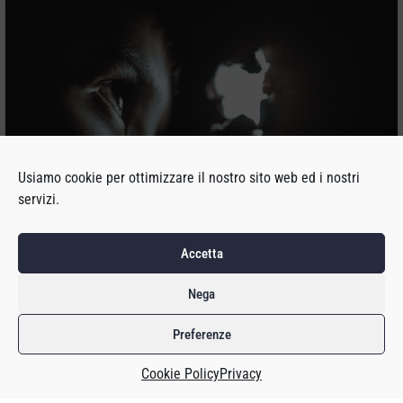
Usiamo cookie per ottimizzare il nostro sito web ed i nostri
servizi.
Fra le tante cose che sono emerse durante il dibattimento
Accetta
legale, che si è tenuto negli Stati Uniti, fra Microsoft e
l’autorità antitrust – cioè la Federal Trade Commission (FTC)
Nega
– ce n’è una che invece riguarda Sony.
Preferenze
Non che sia stato fatto apposta: una persona ha pensato che
fosse sufficiente oscurare parti sensibili di un documento
Cookie Policy
Privacy
usando un evidenziatore nero, ma non ha riflettuto sul fatto