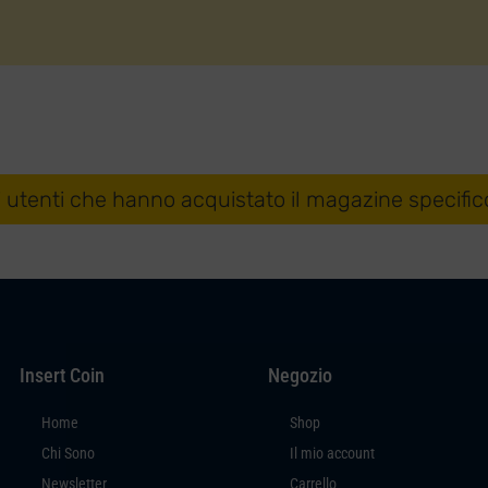
i utenti che hanno acquistato il magazine specific
Insert Coin
Negozio
Home
Shop
Chi Sono
Il mio account
Newsletter
Carrello