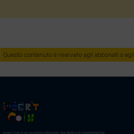
Questo contenuto è riservato agli abbonati o agl
Insert Coin è un prodotto editoriale che dedica le caratteristiche