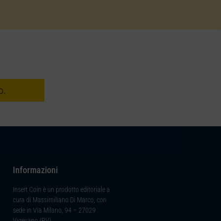
o.
Informazioni
Insert Coin è un prodotto editoriale a
cura di Massimiliano Di Marco, con
sede in Via Milano, 94 – 27029
Vigevano (PV).