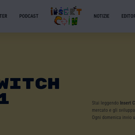
TER
PODCAST
NOTIZIE
EDITOR
witch
1
Stai leggendo
Insert 
mercato e gli sviluppa
Ogni domenica invio 