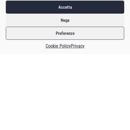
Accetta
Nega
Preferenze
Cookie Policy
Privacy
Da febbraio, quando sono iniziate le spedizioni, alla fine di
maggio sono state distribuite circa 77.000 Steam Deck,
secondo le stime di
Ars Technica
.
Da dove arriva tale numero?
Con un aggiornamento, gli utenti che usano una Steam
Deck possono ora essere inclusi nel
sondaggio
regolare
dell’hardware di Steam, che indica, per esempio, quante
persone usano schermi in Full HD o usano certi processori.
Proprio l’inclusione di un componente hardware che è