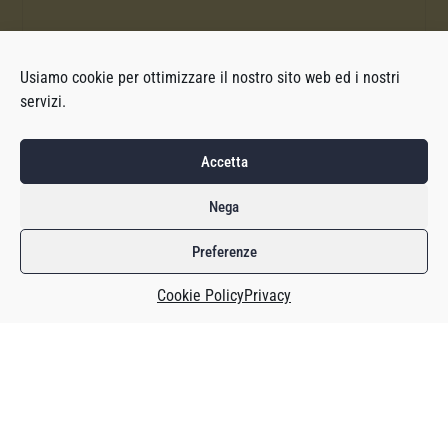
Usiamo cookie per ottimizzare il nostro sito web ed i nostri
servizi.
Accetta
Nega
Preferenze
Cookie Policy
Privacy
Takashi Kiryu è presidente di Square-Enix da poco. L’ultimo
incontro finanziario si è tenuto all’inizio di agosto, ma solo