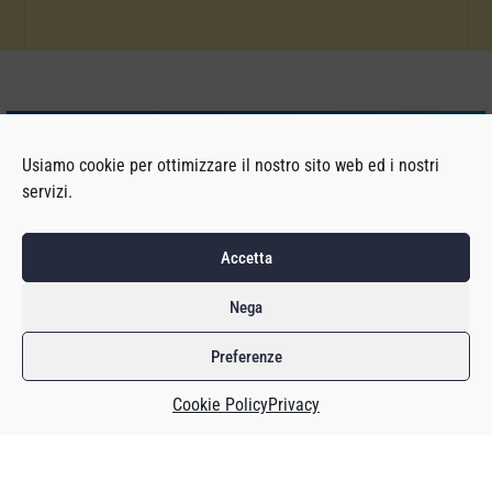
Usiamo cookie per ottimizzare il nostro sito web ed i nostri
servizi.
Accetta
Nega
Preferenze
Caso mai ti servisse un altro esempio del
perché il mercato
Cookie Policy
Privacy
mobile è imperante
nell’industria videoludica, eccolo: il più
grande sviluppatore al mondo è la cinese Timi, che fa parte
della cinese Tencent e che ha realizzato di recente Call of