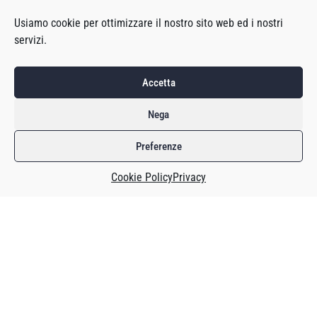
Usiamo cookie per ottimizzare il nostro sito web ed i nostri
servizi.
Accetta
Nega
Preferenze
Cookie Policy
Privacy
Quando si deve promuovere la necessità di supportare i
videogiochi a livello istituzionale, attraverso fondi dedicati o
maggiore supporto, anche fiscale, alle iniziative legate ai
videogiochi, si fa riferimento, per esempio, al loro impatto
sul PIL o sul numero di persone occupate in Italia.
Si parla, cioè, di come il videogioco sia un’industria florida,