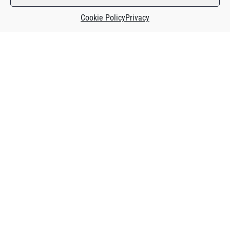
Cookie Policy
Privacy
Questo contenuto è riservato agli abbonati o agli
utenti che hanno acquistato il magazine
specifico.