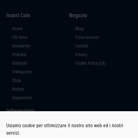
Insert Coin
Negozio
Home
Shop
Chi Sono
Il mio account
Newsletter
Carrello
Podcast
Privacy
Editoriali
Cookie Policy (UE)
Il Magazine
Shop
Notizie
Supportami
Informazioni
Insert Coin è un prodotto editoriale a cura di Massimiliano Di Marco, con
Usiamo cookie per ottimizzare il nostro sito web ed i nostri
sede in Via Milano, 94 – 27029 Vigevano (PV).
servizi.