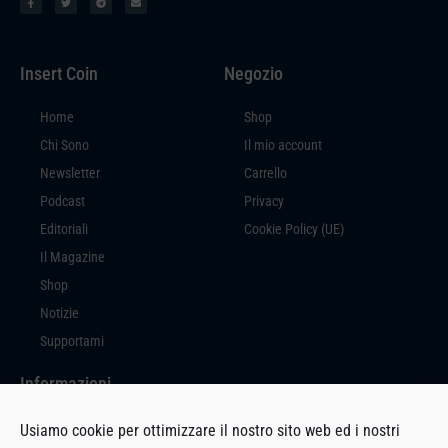
Insert Coin
Negozio
Home
Shop
Chi Sono
Il mio account
Newsletter
Carrello
Podcast
Privacy
Editoriali
Cookie Policy (UE)
Il Magazine
Shop
Notizie
Supportami
Informazioni
Insert Coin è un prodotto editoriale a cura di Massimiliano Di Marco, con
Usiamo cookie per ottimizzare il nostro sito web ed i nostri
sede in Via Milano, 94 – 27029 Vigevano (PV).