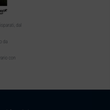
sparati, dal
o da
vario con