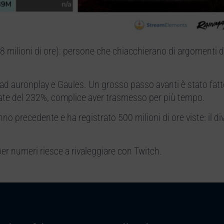
8 milioni di ore): persone che chiacchierano di argomenti di
ad auronplay e Gaules. Un grosso passo avanti è stato fatt
tate del 232%, complice aver trasmesso per più tempo.
o precedente e ha registrato 500 milioni di ore viste: il di
er numeri riesce a rivaleggiare con Twitch.