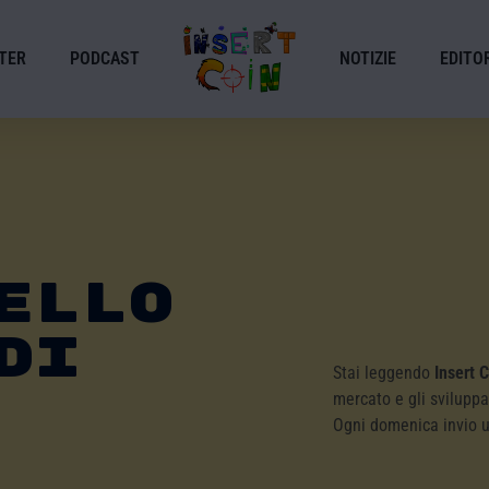
TER
PODCAST
NOTIZIE
EDITOR
ello
Di
Stai leggendo
Insert 
mercato e gli sviluppa
Ogni domenica invio 