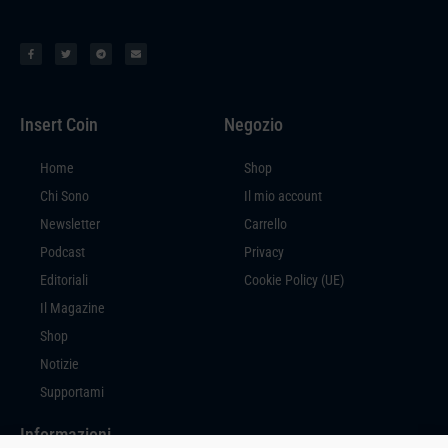
Insert Coin
Negozio
Home
Shop
Chi Sono
Il mio account
Newsletter
Carrello
Podcast
Privacy
Editoriali
Cookie Policy (UE)
Il Magazine
Shop
Notizie
Supportami
Informazioni