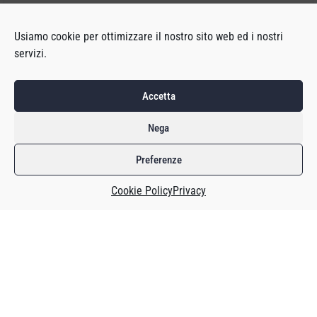
Usiamo cookie per ottimizzare il nostro sito web ed i nostri
servizi.
Accetta
Nega
Preferenze
Cookie Policy
Privacy
Sono state svelati i giochi candidati ai
Game Awards
2021.,
che si terranno il 9 dicembre. Il titolo del miglior gioco
dell’anno lo contenderanno: Deathloop, Psychonauts 2, It
Takes Two, Ratchet e Clank: Rift Apart, Metroid Dread e
Resident Evil: Village.
Deathloop ha ricevuto nove candidature, comprese quelle
per le categorie “migliore direzione videoludica”, “migliore