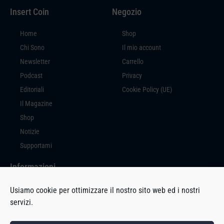
Insert Coin
Negozio
Home
Shop
Chi Sono
Il mio account
Newsletter
Carrello
Podcast
Privacy
Editoriali
Cookie Policy (UE)
Il Magazine
Shop
Notizie
Supportami
Informazioni
Insert Coin è un prodotto editoriale a cura di Massimiliano Di Marco, con
Usiamo cookie per ottimizzare il nostro sito web ed i nostri
sede in Via Milano, 94 – 27029 Vigevano (PV).
servizi.
P.IVA 02692280189