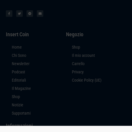
Insert Coin
Negozio
Home
Shop
Chi Sono
Il mio account
Newsletter
Carrello
Podcast
Privacy
Editoriali
Cookie Policy (UE)
Il Magazine
Shop
Notizie
Supportami
Informazioni