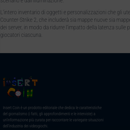
scenario e dall’illuminazione.
L’intero inventario di oggetti e personalizzazioni che gli ut
Counter-Strike 2, che includerà sia mappe nuove sia mappe
dei server, in modo da ridurre l’impatto della latenza sull
giocatori ciascuna.
Insert Coin è un prodotto editoriale che dedica le caratteristiche
del giornalismo (i fatti, gli approfondimenti e le interviste) a
un’informazione più curata per raccontare le variegate situazioni
dell’industria dei videogiochi.