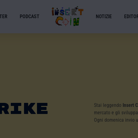
TER
PODCAST
NOTIZIE
EDITOR
rike
Stai leggendo
Insert 
mercato e gli sviluppa
Ogni domenica invio 