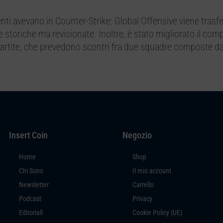
enti avevano in Counter-Strike: Global Offensive viene trasfe
 storiche ma revisionate. Inoltre, è stato migliorato il co
e partite, che prevedono scontri fra due squadre composte d
Insert Coin
Negozio
Home
Shop
Chi Sono
Il mio account
Newsletter
Carrello
Podcast
Privacy
Editoriali
Cookie Policy (UE)