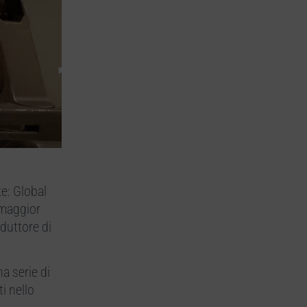
e: Global
 maggior
duttore di
na serie di
i nello