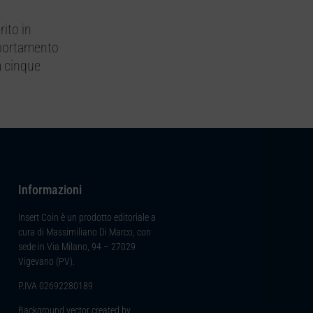
rito in
mportamento
a cinque
Informazioni
Insert Coin è un prodotto editoriale a
cura di Massimiliano Di Marco, con
sede in Via Milano, 94 – 27029
Vigevano (PV).
P.IVA 02692280189
Background vector created by