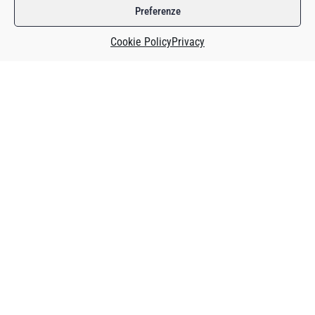
Preferenze
Cookie Policy
Privacy
Questo contenuto è riservato agli abbonati o agli
utenti che hanno acquistato il magazine
specifico.