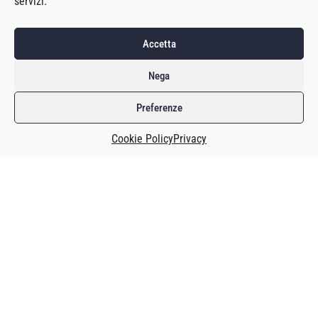
servizi.
Accetta
Nega
Preferenze
Cookie Policy
Privacy
Il producer di Final Fantasy XVI, Naoki Yoshida,
ha
confermato
al PAX West che Square-Enix sta lavorando alla
versione PC del gioco. Non ci sono altre informazioni e non
si sa quando uscirà. Inoltre Yoshida ha annunciato che
saranno pubblicati due contenuti aggiuntivi a pagamento.