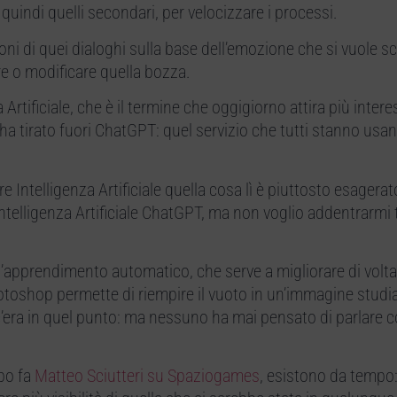
 quindi quelli secondari, per velocizzare i processi.
ioni di quei dialoghi sulla base dell’emozione che si vuole sc
are o modificare quella bozza.
rtificiale, che è il termine che oggigiorno attira più intere
a tirato fuori ChatGPT: quel servizio che tutti stanno usa
Intelligenza Artificiale quella cosa lì è piuttosto esagerato
ntelligenza Artificiale ChatGPT, ma non voglio addentrarmi 
apprendimento automatico, che serve a migliorare di volta i
shop permette di riempire il vuoto in un’immagine studia
’era in quel punto: ma nessuno ha mai pensato di parlare c
po fa
Matteo Sciutteri su Spaziogames
, esistono da tempo: