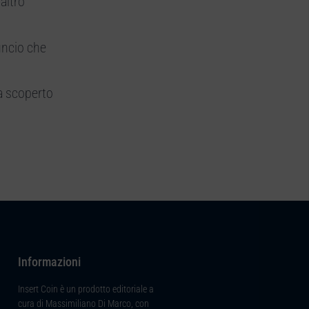
altro
ncio che
ia scoperto
i
Informazioni
Insert Coin è un prodotto editoriale a
cura di Massimiliano Di Marco, con