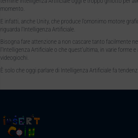
termine Intelligenza Artificiale oggi è troppo ghiotto per av
momento.
E infatti, anche Unity, che produce l’omonimo motore grafi
riguarda l’Intelligenza Artificiale.
Bisogna fare attenzione a non cascare tanto facilmente nel
l’Intelligenza Artificiale o che quest’ultima, in varie forme e
videogiochi.
È solo che oggi parlare di Intelligenza Artificiale fa tendenz